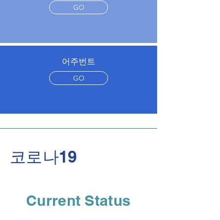
GO
어주번트
GO
코로나19
Current Status